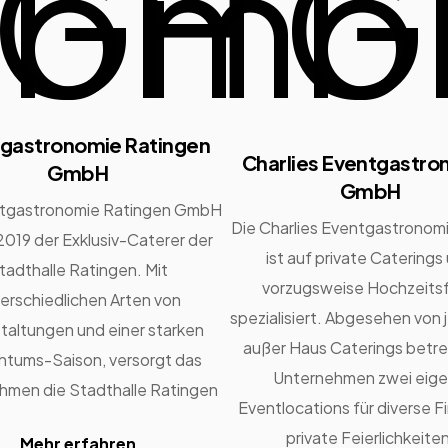
gastronomie Ratingen
Charlies Eventgastro
GmbH
GmbH
ntgastronomie Ratingen GmbH
Die Charlies Eventgastrono
 2019 der Exklusiv-Caterer der
ist auf private Caterings
tadthalle Ratingen. Mit
vorzugsweise Hochzeitsf
erschiedlichen Arten von
spezialisiert. Abgesehen von 
taltungen und einer starken
außer Haus Caterings betre
htums-Saison, versorgt das
Unternehmen zwei eig
hmen die Stadthalle Ratingen
Eventlocations für diverse 
private Feierlichkeiten
Mehr erfahren