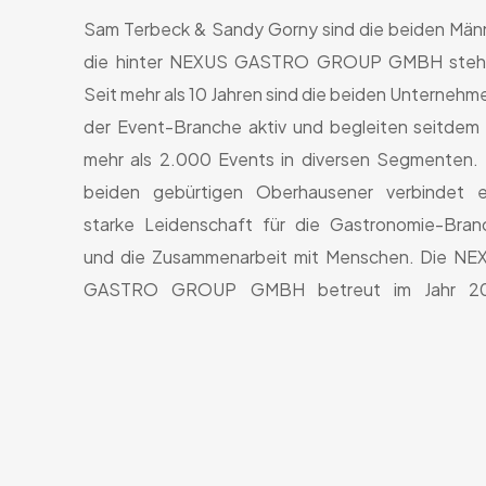
Sam Terbeck & Sandy Gorny sind die beiden Män
diverse Locations mit Exklusiv-Recht und ist
die hinter NEXUS GASTRO GROUP GMBH steh
Seit mehr als 10 Jahren sind die beiden Unternehme
der Event-Branche aktiv und begleiten seitdem
mehr als 2.000 Events in diversen Segmenten. 
beiden gebürtigen Oberhausener verbindet e
starke Leidenschaft für die Gastronomie-Bran
und die Zusammenarbeit mit Menschen. Die NE
GASTRO GROUP GMBH betreut im Jahr 2