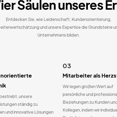
ier Säulen unseres E
Entdecken Sie, wie Leidenschaft, Kundenorientierung,
beiterwertschätzung und unsere Expertise die Grundsteine u
Unternehmens bilden.
03
norientierte
Mitarbeiter als Herz
ik
Wir legen großen Wert auf
persönliche und professione
 bestrebt, unsere
Beziehungen zu Kunden un
istungen ständig zu
Kollegen, indem wir individue
ren und innovative Lösungen