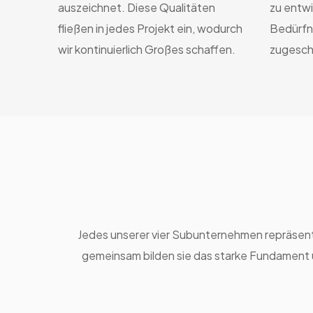
auszeichnet. Diese Qualitäten
zu entwi
fließen in jedes Projekt ein, wodurch
Bedürfn
wir kontinuierlich Großes schaffen.
zugeschn
Jedes unserer vier Subunternehmen repräsenti
gemeinsam bilden sie das starke Fundam