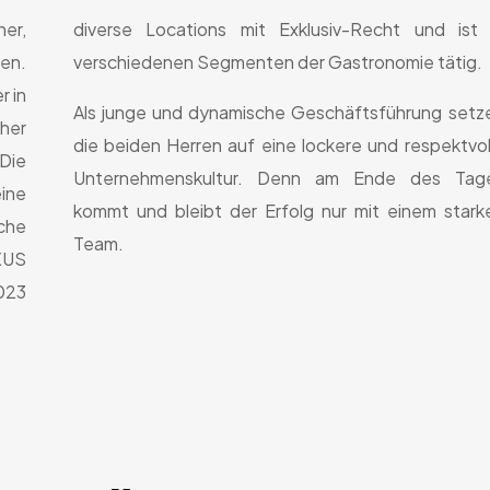
ner,
 in
en.
verschiedenen Segmenten der Gastronomie tätig.
r in
Als junge und dynamische Geschäftsführung setz
 her
die beiden Herren auf eine lockere und respektvol
Die
Unternehmenskultur. Denn am Ende des Tag
ine
kommt und bleibt der Erfolg nur mit einem stark
che
Team.
XUS
023