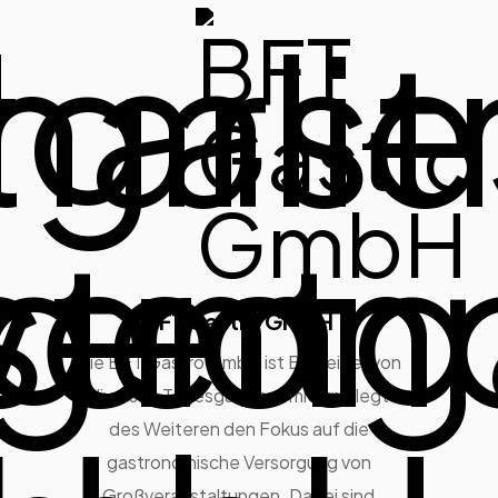
BFT Gastro GmbH
Die BFT Gastro GmbH ist Betreiber von
diversen Tagesgastronomie und legt
des Weiteren den Fokus auf die
gastronomische Versorgung von
Großveranstaltungen. Dabei sind