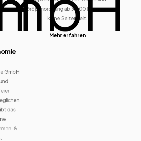
Größenordnung ab 3.000 Personen
keine Seltenheit.
Mehr erfahren
nomie
mie GmbH
 und
eier
jeglichen
ibt das
ene
Firmen-&
.