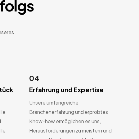
rfolgs
nseres
04
stück
Erfahrung und Expertise
Unsere umfangreiche
lle
Branchenerfahrung und erprobtes
d
Know-how ermöglichen es uns,
lle
Herausforderungen zu meistern und